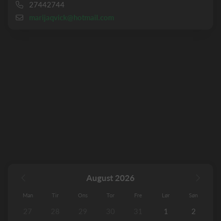
27442744
marijaqvick@hotmail.com
August 2026
Man
Tir
Ons
Tor
Fre
Lør
Søn
27
28
29
30
31
1
2